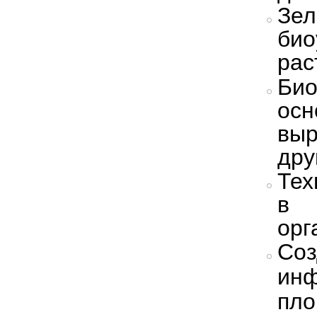
Зел
би
рас
Био
ос
выр
дру
Тех
в 
орг
Со
инф
пл