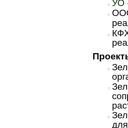
УО 
ОО
реа
КФ
реа
Проект
Зе
орг
Зе
со
рас
Зел
для