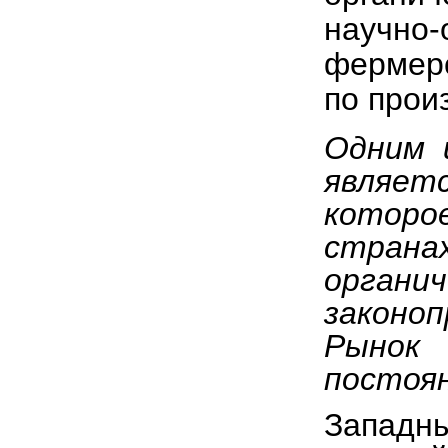
научн
фермерс
по прои
Одним 
являет
которое
страна
органи
законо
Рынок
постоян
Западны