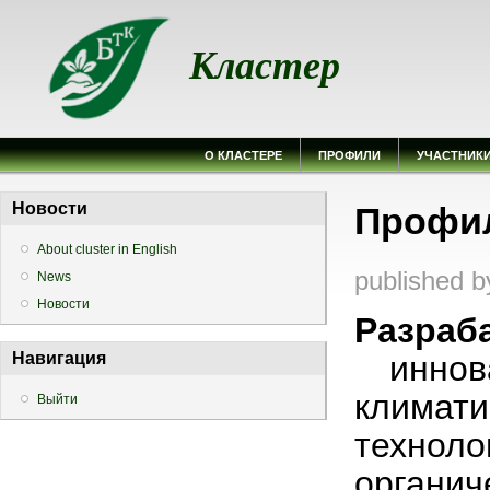
Кластер
О КЛАСТЕРЕ
ПРОФИЛИ
УЧАСТНИК
Вы здесь
Новости
Профил
About cluster in English
published 
News
Новости
Разра
иннова
Навигация
климат
Выйти
технол
органич