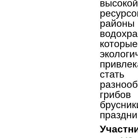
высоко
ресурс
район
водохр
которые
эколо
привле
стать
разнооб
грибов
брусник
праздни
Участн