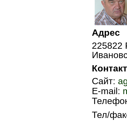
Адрес
225822 
Ивановс
Контак
Сайт:
ag
E-mail:
Теле
фо
Тел/фак