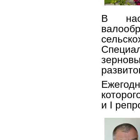
В нас
вало
сельс
Специал
зерновы
развито
Ежегодн
которог
и I реп