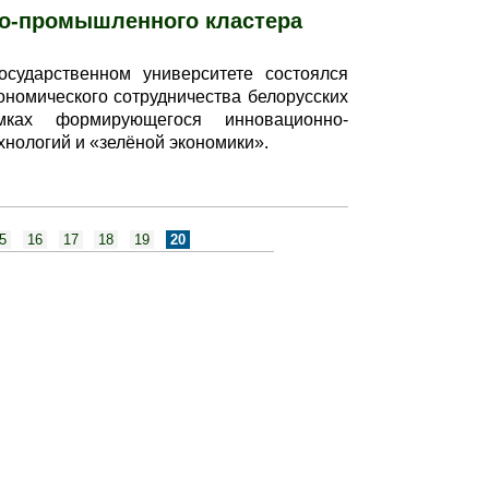
но-промышленного кластера
сударственном университете состоялся
номического сотрудничества белорусских
ках формирующегося инновационно-
нологий и «зелёной экономики».
го кластера
5
16
17
18
19
20