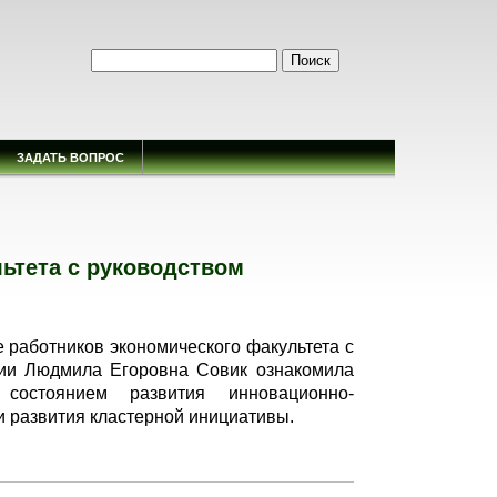
Форма поиска
Поиск
ЗАДАТЬ ВОПРОС
ьтета с руководством
 работников экономического факультета с
нии Людмила Егоровна Совик ознакомила
состоянием развития инновационно-
 развития кластерной инициативы.
одством университета