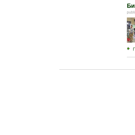
Би
publ
Ст