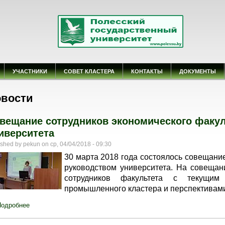
УЧАСТНИКИ
СОВЕТ КЛАСТЕРА
КОНТАКТЫ
ДОКУМЕНТЫ
 здесь
вости
вещание сотрудников экономического факул
иверситета
ished by
pekun
on
ср, 04/04/2018 - 09:30
30 марта 2018 года состоялось совещание
руководством университета. На совеща
сотрудников факультета с текущим 
промышленного кластера и перспективами
Подробнее
о Совещание сотрудников экономического факультета с руков